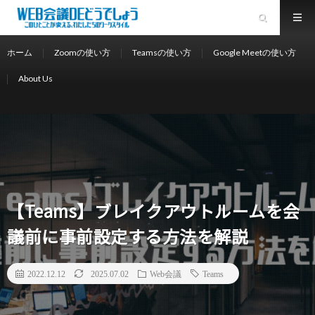
ホーム
Zoomの使い方
Teamsの使い方
Google Meetの使い方
About Us
【Teams】ブレイクアウトルームを会
議前に事前設定する方法を解説
2022.12.12
2025.07.02
Web会議
Teams