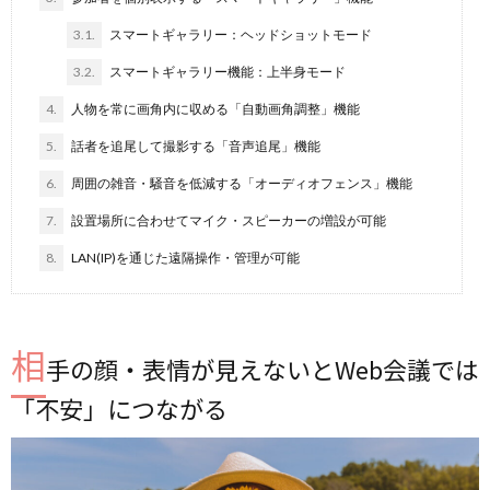
3.1.
スマートギャラリー：ヘッドショットモード
3.2.
スマートギャラリー機能：上半身モード
4.
人物を常に画角内に収める「自動画角調整」機能
5.
話者を追尾して撮影する「音声追尾」機能
6.
周囲の雑音・騒音を低減する「オーディオフェンス」機能
7.
設置場所に合わせてマイク・スピーカーの増設が可能
8.
LAN(IP)を通じた遠隔操作・管理が可能
相
手の顔・表情が見えないとWeb会議では
「不安」につながる