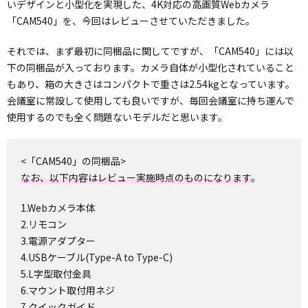
いデザインと小型化を実現した、4K対応の高画質Webカメラ
「CAM540」を、今回はレビューさせていただきました。
それでは、まず最初に同梱品に関してですが、「CAM540」には以
下の同梱品が入っております。カメラ自体が小型化されていること
もあり、箱の大きさはコンパクトで重さは2.54kgとなっています。
会議室に常設して使用しても良いですが、毎回会議室に持ち運んで
使用するのでも全く問題ないモデルだと思います。
<「CAM540」の同梱品>
なお、以下内容はレビュー実施時点のものになります
。
1.Webカメラ本体
2.リモコン
3.電源アダプター
4.USBケーブル(Type-A to Type-C)
5.L字型取付金具
6.マウント取付用ネジ
7.クイックガイド