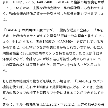
また、1080p、720p、640×480、320×240と複数の解像度をサポ
ートしているため、主要なWeb会議ツールの解像度にも合わせやす
く、Web会議の映像品質を十分引き出した映像を出力できるでしょ
う。
「CAM540」の画角は86度ですが、一般的な縦長の会議テーブルを
想定したWebカメラと考えると画角86度は十分な画角と言えるでし
ょう。もしかすると、画角120度の「CAM340+」を使用している方
からすると、少し物足りなさを感じるかもしれないですが、仮に大
規模会議室に120度の画角のカメラを持ち込むと、たとえば什器や
洋服掛けなど、余計なものが映り込む可能性も考えられますので、
この画角の絞りは実用を考えた、適正かつ十分な広さだと思いま
す。
もし画角の範囲外の物などを映したい場合は、「CAM540」のパン
機能を使えば、左右±160度まで撮影範囲を広げることでき、会議
室内の隅々までの様子を首振りで十分に捉えることができるはずで
す。
さらに、チルト機能を使えば上90度・下30度と、天井の様子から会